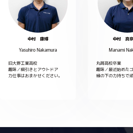
中村 康博
中村 真
Yasuhiro Nakamura
Manami Na
旧大野工業高校
丸岡高校卒業
趣味／綱引きとアウトドア
趣味／最近始めた
力仕事はおまかせください。
縁の下の力持ちで