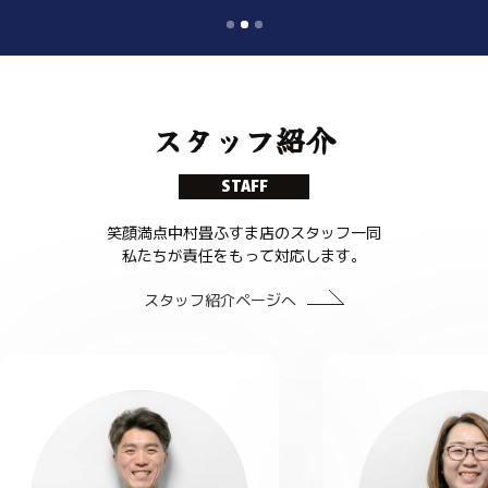
Slide 2 of 3.
スタッフ紹介
STAFF
笑顔満点中村畳ふすま店のスタッフ一同
私たちが責任をもって対応します。
スタッフ紹介ページへ