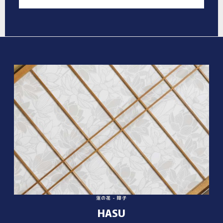
蓮の花 - 障子
HASU